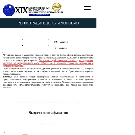
РЕГИСТРАЦИЯ: ЦЕНЫ И УСЛОВИЯ
Регистрация
Стандарт
210 euros
90 euros
*Студенты
*Студенты вузов и магистратуры (магистр и доктор философии) должны приложить
ксерокопию регистрационного взноса на курс 2025/2026 или 2026/2027, в зависимости
Этот взнос действителен только для студентов,
от курса в момент
регистрации.
которые не представляют свои работы ни в качестве основного автора ни в
качестве соавтора
.
*Для профессионалов (выпускников, дипломированных специалистов и т.д.), которые
в настоящее время обучаются, их профессиональный статус будет иметь приоритет
при регистрации.
ВАЖНО:
Все данные будут проверены, любая манипуляция и изменение в
предоставленной информации приведет к санкциям в виде соответствующего
платежа, и в дополнение к санкциям, штрафу в размере 30 евро за административные
расходы, или непозволительность участия в конгрессе без права на какой-либо
возврат.
Что собой представляет регистрация
Выдача сертификатов
Возврат